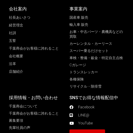
会社案内
事業案内
社長あいさつ
国産車 販売
輸入車 販売
経営理念
お車・中古パーツ・農機具などの
社訓
買取
五誓
カーレンタル・カーリース
千葉商会がお客様に誇れること
スーパー乗るだけセット
会社概要
車検・整備・鈑金・特定自主点検
沿革
Cガレージ
店舗紹介
トランスレッカー
各種保険
リサイクル・除排雪
採用情報・お問い合わせ
SNSでお得な情報配信中
千葉商会について
Facebook
千葉商会がお客様に誇れること​
LINE@
募集要項
YouTube
先輩社員の声