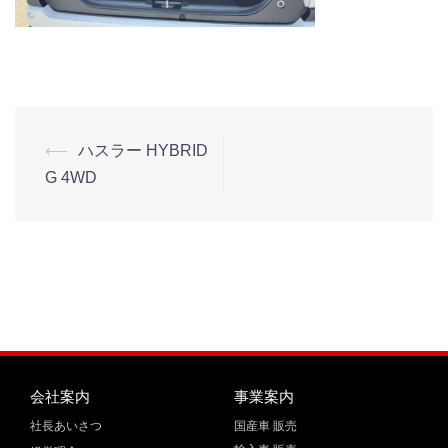
⟵
ハスラー HYBRID
G 4WD
会社案内
事業案内
社長あいさつ
国産車 販売