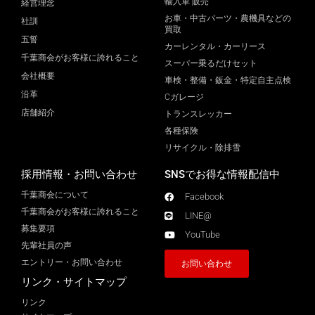
輸入車 販売
経営理念
お車・中古パーツ・農機具などの
社訓
買取
五誓
カーレンタル・カーリース
千葉商会がお客様に誇れること
スーパー乗るだけセット
会社概要
車検・整備・鈑金・特定自主点検
沿革
Cガレージ
店舗紹介
トランスレッカー
各種保険
リサイクル・除排雪
採用情報・お問い合わせ
SNSでお得な情報配信中
千葉商会について
Facebook
千葉商会がお客様に誇れること​
LINE@
募集要項
YouTube
先輩社員の声
エントリー・お問い合わせ
お問い合わせ
リンク・サイトマップ
リンク