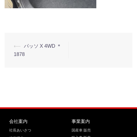
⟵
パッソ X 4WD ＊
1878
会社案内
事業案内
社長あいさつ
国産車 販売