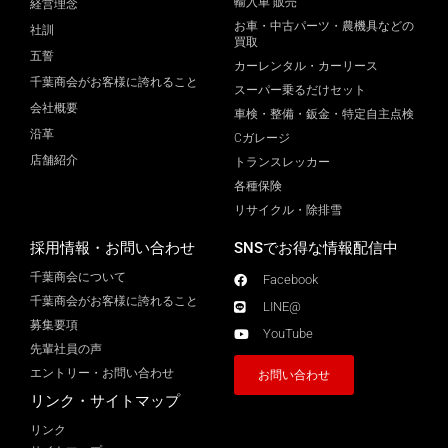
輸入車 販売
経営理念
お車・中古パーツ・農機具などの
社訓
買取
五誓
カーレンタル・カーリース
千葉商会がお客様に誇れること
スーパー乗るだけセット
会社概要
車検・整備・鈑金・特定自主点検
沿革
Cガレージ
店舗紹介
トランスレッカー
各種保険
リサイクル・除排雪
採用情報・お問い合わせ
SNSでお得な情報配信中
千葉商会について
Facebook
千葉商会がお客様に誇れること​
LINE@
募集要項
YouTube
先輩社員の声
エントリー・お問い合わせ
お問い合わせ
リンク・サイトマップ
リンク