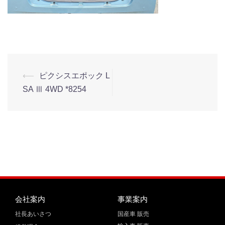
⟵
ピクシスエポック L
SA Ⅲ 4WD *8254
会社案内
事業案内
社長あいさつ
国産車 販売