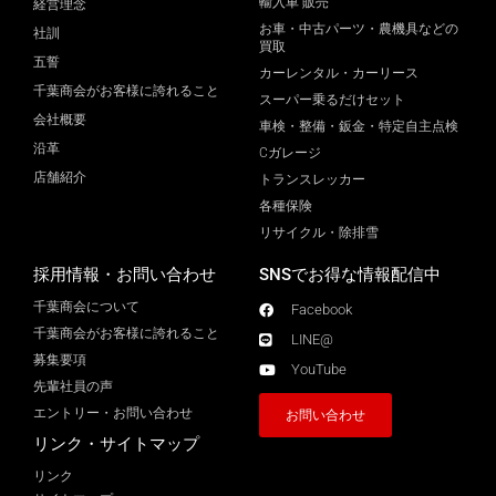
輸入車 販売
経営理念
お車・中古パーツ・農機具などの
社訓
買取
五誓
カーレンタル・カーリース
千葉商会がお客様に誇れること
スーパー乗るだけセット
会社概要
車検・整備・鈑金・特定自主点検
沿革
Cガレージ
店舗紹介
トランスレッカー
各種保険
リサイクル・除排雪
採用情報・お問い合わせ
SNSでお得な情報配信中
千葉商会について
Facebook
千葉商会がお客様に誇れること​
LINE@
募集要項
YouTube
先輩社員の声
エントリー・お問い合わせ
お問い合わせ
リンク・サイトマップ
リンク