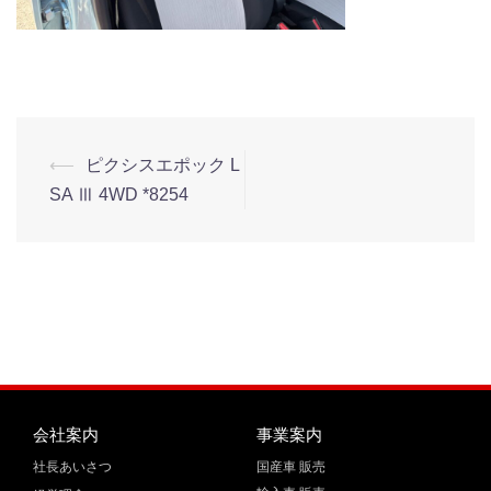
⟵
ピクシスエポック L
SA Ⅲ 4WD *8254
会社案内
事業案内
社長あいさつ
国産車 販売