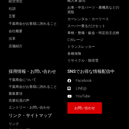
輸入車 販売
経営理念
お車・中古パーツ・農機具などの
社訓
買取
五誓
カーレンタル・カーリース
千葉商会がお客様に誇れること
スーパー乗るだけセット
会社概要
車検・整備・鈑金・特定自主点検
沿革
Cガレージ
店舗紹介
トランスレッカー
各種保険
リサイクル・除排雪
採用情報・お問い合わせ
SNSでお得な情報配信中
千葉商会について
Facebook
千葉商会がお客様に誇れること​
LINE@
募集要項
YouTube
先輩社員の声
エントリー・お問い合わせ
お問い合わせ
リンク・サイトマップ
リンク