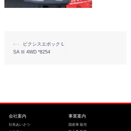
⟵
ピクシスエポック L
SA Ⅲ 4WD *8254
会社案内
事業案内
社長あいさつ
国産車 販売