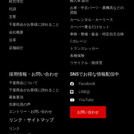
輸入車 販売
経営理念
お車・中古パーツ・農機具などの
社訓
買取
五誓
カーレンタル・カーリース
千葉商会がお客様に誇れること
スーパー乗るだけセット
会社概要
車検・整備・鈑金・特定自主点検
沿革
Cガレージ
店舗紹介
トランスレッカー
各種保険
リサイクル・除排雪
採用情報・お問い合わせ
SNSでお得な情報配信中
千葉商会について
Facebook
千葉商会がお客様に誇れること​
LINE@
募集要項
YouTube
先輩社員の声
エントリー・お問い合わせ
お問い合わせ
リンク・サイトマップ
リンク