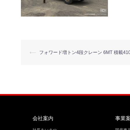
⟵
フォワード増トン4段クレーン 6MT 積載4100kg 
会社案内
事業