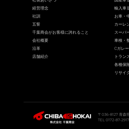
社長あいさつ
国産車 
経営理念
輸入車 
社訓
お車・
五誓
カーレ
千葉商会がお客様に誇れること
スーパ
会社概要
車検・
沿革
Cガレ
店舗紹介
トラン
各種保
リサイ
〒036-8127 
TEL 0172-87-291