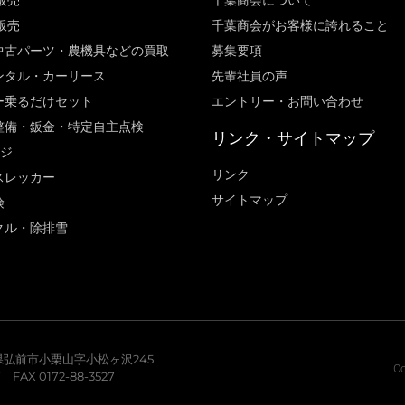
販売
千葉商会について
販売
千葉商会がお客様に誇れること​
中古パーツ・農機具などの買取
募集要項
ンタル・カーリース
先輩社員の声
ー乗るだけセット
エントリー・お問い合わせ
整備・鈑金・特定自主点検
リンク・サイトマップ
ージ
リンク
スレッカー
サイトマップ
険
クル・除排雪
青森県弘前市小栗山字小松ヶ沢245
Co
7 FAX 0172-88-3527