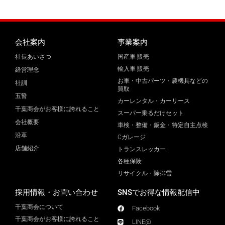
会社案内
事業案内
社長あいさつ
国産車 販売
輸入車 販売
経営理念
お車・中古パーツ・農機具などの
社訓
買取
五誓
カーレンタル・カーリース
千葉商会がお客様に誇れること
スーパー乗るだけセット
会社概要
車検・整備・鈑金・特定自主点検
沿革
Cガレージ
店舗紹介
トランスレッカー
各種保険
リサイクル・除排雪
採用情報・お問い合わせ
SNSでお得な情報配信中
千葉商会について
Facebook
千葉商会がお客様に誇れること​
LINE@