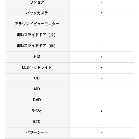
ワンセグ
-
バックカメラ
○
アラウンドビューモニター
-
電動スライドドア（片）
-
電動スライドドア（両）
-
HID
-
LEDヘッドライト
-
CD
-
MD
-
DVD
-
ラジオ
○
ETC
-
パワーシート
-