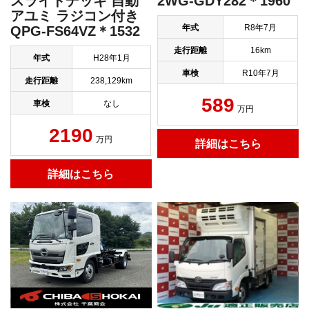
2WG-GDY282＊1960
スライドデッキ 自動
アユミ ラジコン付き
年式
R8年7月
QPG-FS64VZ＊1532
走行距離
16km
年式
H28年1月
車検
R10年7月
走行距離
238,129km
589
車検
なし
万円
2190
万円
詳細はこちら
詳細はこちら