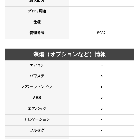
最大出力
ブロワ周速
仕様
管理番号
8982
装備（オプションなど）情報
エアコン
○
パワステ
○
パワーウィンドウ
○
ABS
○
エアバック
○
ナビゲーション
-
フルセグ
-