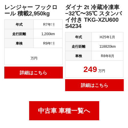
レンジャー フックロ
ダイナ 2t 冷蔵冷凍車
ール 積載2,950kg
−32℃〜35℃ スタンバ
イ付き TKG-XZU600
年式
R7年㋆
S4234
走行距離
1,200km
年式
H25年1月
車検
R9年㋆
走行距離
118820km
車検
R8年8月
万円
249
万円
詳細はこちら
詳細はこちら
中古車 車種一覧へ