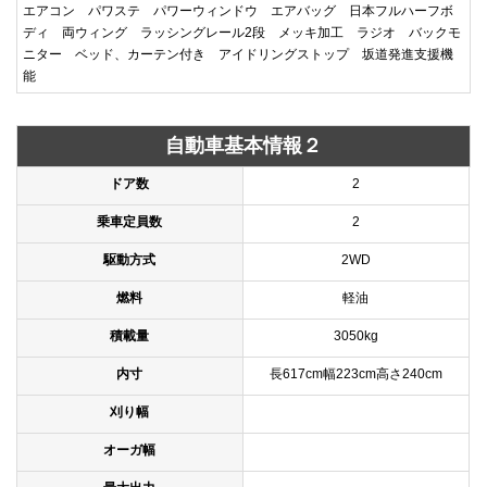
エアコン パワステ パワーウィンドウ エアバッグ 日本フルハーフボ
ディ 両ウィング ラッシングレール2段 メッキ加工 ラジオ バックモ
ニター ベッド、カーテン付き アイドリングストップ 坂道発進支援機
能
自動車基本情報２
ドア数
2
乗車定員数
2
駆動方式
2WD
燃料
軽油
積載量
3050kg
内寸
長617cm幅223cm高さ240cm
刈り幅
オーガ幅