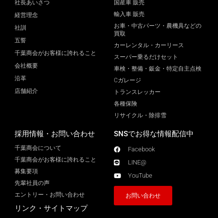
社長あいさつ
国産車 販売
輸入車 販売
経営理念
お車・中古パーツ・農機具などの
社訓
買取
五誓
カーレンタル・カーリース
千葉商会がお客様に誇れること
スーパー乗るだけセット
会社概要
車検・整備・鈑金・特定自主点検
沿革
Cガレージ
店舗紹介
トランスレッカー
各種保険
リサイクル・除排雪
採用情報・お問い合わせ
SNSでお得な情報配信中
千葉商会について
Facebook
千葉商会がお客様に誇れること​
LINE@
募集要項
YouTube
先輩社員の声
エントリー・お問い合わせ
お問い合わせ
リンク・サイトマップ