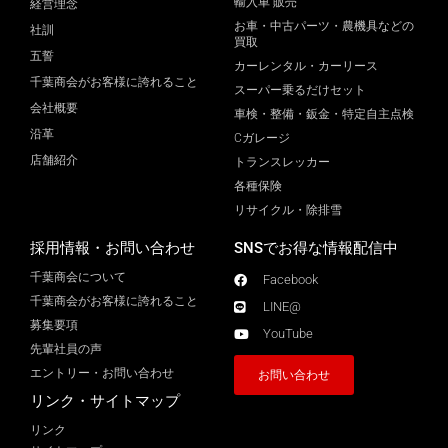
輸入車 販売
経営理念
お車・中古パーツ・農機具などの
社訓
買取
五誓
カーレンタル・カーリース
千葉商会がお客様に誇れること
スーパー乗るだけセット
会社概要
車検・整備・鈑金・特定自主点検
沿革
Cガレージ
店舗紹介
トランスレッカー
各種保険
リサイクル・除排雪
採用情報・お問い合わせ
SNSでお得な情報配信中
千葉商会について
Facebook
千葉商会がお客様に誇れること​
LINE@
募集要項
YouTube
先輩社員の声
エントリー・お問い合わせ
お問い合わせ
リンク・サイトマップ
リンク