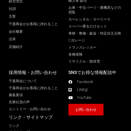
輸入車 販売
経営理念
お車・中古パーツ・農機具などの
社訓
買取
五誓
カーレンタル・カーリース
千葉商会がお客様に誇れること
スーパー乗るだけセット
会社概要
車検・整備・鈑金・特定自主点検
沿革
Cガレージ
店舗紹介
トランスレッカー
各種保険
リサイクル・除排雪
採用情報・お問い合わせ
SNSでお得な情報配信中
千葉商会について
Facebook
千葉商会がお客様に誇れること​
LINE@
募集要項
YouTube
先輩社員の声
エントリー・お問い合わせ
お問い合わせ
リンク・サイトマップ
リンク