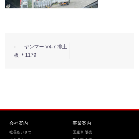
⟵
ヤンマー V4-7 排土
板 ＊1179
会社案内
事業案内
社長あいさつ
国産車 販売