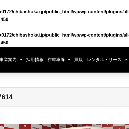
0172/chibashokai.jp/public_html/wp/wp-content/plugins/all
e
450
0172/chibashokai.jp/public_html/wp/wp-content/plugins/all
e
450
事業案内
採用情報
在庫車両
買取
レンタル・リース
614