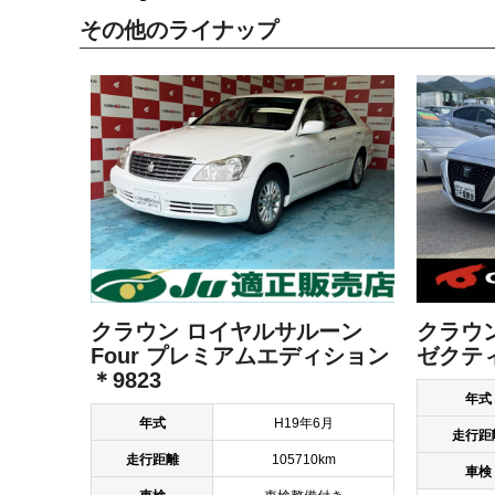
その他のライナップ
クラウン ロイヤルサルーン
クラウ
Four プレミアムエディション
ゼクティ
＊9823
年式
年式
H19年6月
走行距
走行距離
105710km
車検