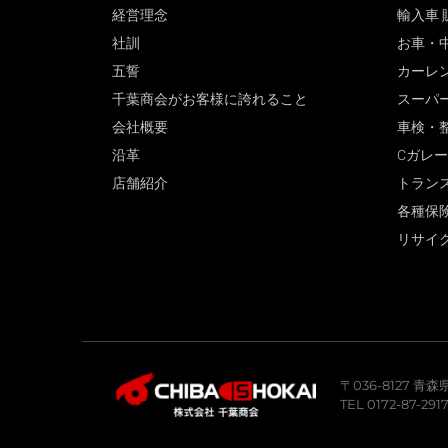
経営理念
輸入車 
社訓
お車・
五誓
カーレ
千葉商会がお客様に誇れること
スーパ
会社概要
車検・
沿革
Cガレ
店舗紹介
トラン
各種保
リサイ
〒036-8127 
TEL 0172-87-291