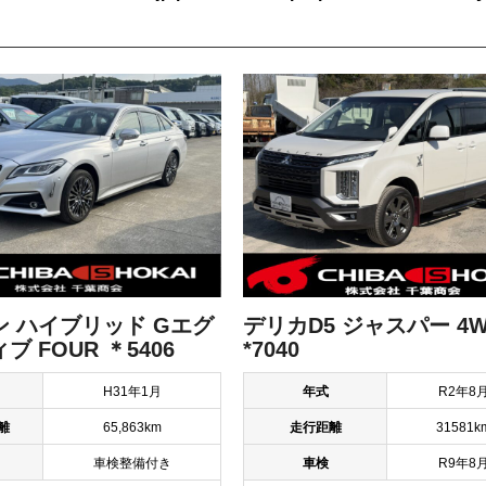
ン ハイブリッド Gエグ
デリカD5 ジャスパー 
ブ FOUR ＊5406
*7040
H31年1月
年式
R2年8
離
65,863km
走行距離
31581k
車検整備付き
車検
R9年8