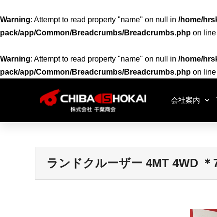
Warning
: Attempt to read property "name" on null in
/home/hrsk
pack/app/Common/Breadcrumbs/Breadcrumbs.php
on lin
Warning
: Attempt to read property "name" on null in
/home/hrsk
pack/app/Common/Breadcrumbs/Breadcrumbs.php
on lin
会社案内
ランドクルーザー 4MT 4WD ＊7