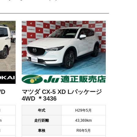
マツダ CX-5 XD Lパッケージ
4WD
4WD ＊3436
年式
H29年5月
月
走行距離
43,369km
m
車検
R6年5月
月