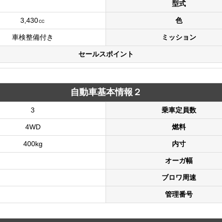
型式
3,430㏄
色
車検整備付き
ミッション
セールスポイント
自動車基本情報２
3
乗車定員数
4WD
燃料
400kg
内寸
オーガ幅
ブロワ周速
管理番号