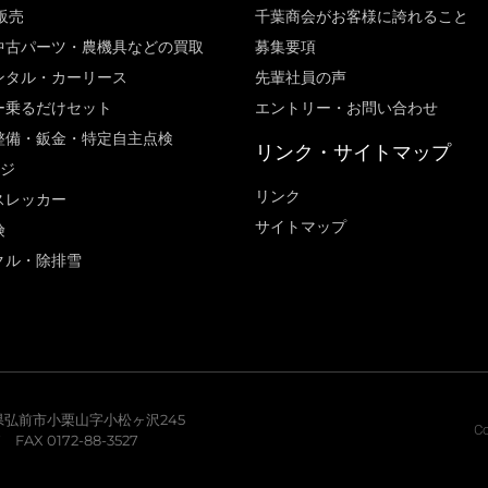
販売
千葉商会がお客様に誇れること​
中古パーツ・農機具などの買取
募集要項
ンタル・カーリース
先輩社員の声
ー乗るだけセット
エントリー・お問い合わせ
整備・鈑金・特定自主点検
リンク・サイトマップ
ージ
リンク
スレッカー
サイトマップ
険
クル・除排雪
青森県弘前市小栗山字小松ヶ沢245
Co
7 FAX 0172-88-3527