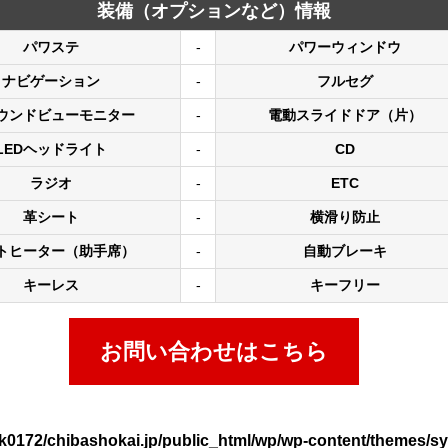
装備（オプションなど）情報
パワステ
-
パワーウィンドウ
ナビゲーション
-
フルセグ
ウンドビューモニター
-
電動スライドドア（片）
LEDヘッドライト
-
CD
ラジオ
-
ETC
革シート
-
横滑り防止
トヒーター（助手席）
-
自動ブレーキ
キーレス
-
キーフリー
お問い合わせはこちら
k0172/chibashokai.jp/public_html/wp/wp-content/themes/sy