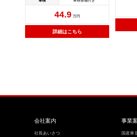
車検
車検整備付き
44.9
万円
詳細はこちら
会社案内
事業
社長あいさつ
国産車 