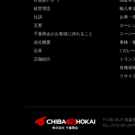
社長あいさつ
国産車 
経営理念
輸入車 
社訓
お車・
五誓
カーレ
千葉商会がお客様に誇れること
スーパ
会社概要
車検・
沿革
Cガレ
店舗紹介
トラン
各種保
リサイ
〒036-8127 
TEL 0172-87-291