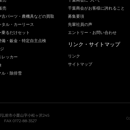
販売
千葉商会について
販売
千葉商会がお客様に誇れること​
中古パーツ・農機具などの買取
募集要項
ンタル・カーリース
先輩社員の声
ー乗るだけセット
エントリー・お問い合わせ
整備・鈑金・特定自主点検
リンク・サイトマップ
ージ
リンク
スレッカー
サイトマップ
険
クル・除排雪
青森県弘前市小栗山字小松ヶ沢245
Co
7 FAX 0172-88-3527