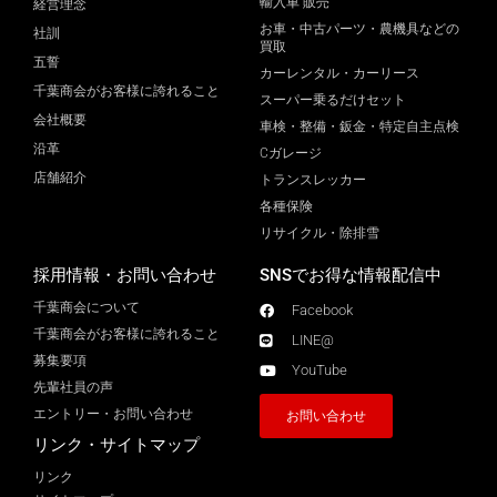
輸入車 販売
経営理念
お車・中古パーツ・農機具などの
社訓
買取
五誓
カーレンタル・カーリース
千葉商会がお客様に誇れること
スーパー乗るだけセット
会社概要
車検・整備・鈑金・特定自主点検
沿革
Cガレージ
店舗紹介
トランスレッカー
各種保険
リサイクル・除排雪
採用情報・お問い合わせ
SNSでお得な情報配信中
千葉商会について
Facebook
千葉商会がお客様に誇れること​
LINE@
募集要項
YouTube
先輩社員の声
エントリー・お問い合わせ
お問い合わせ
リンク・サイトマップ
リンク