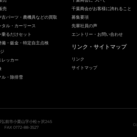
販売
千葉商会について
販売
千葉商会がお客様に誇れること​
中古パーツ・農機具などの買取
募集要項
ンタル・カーリース
先輩社員の声
ー乗るだけセット
エントリー・お問い合わせ
整備・鈑金・特定自主点検
リンク・サイトマップ
ージ
リンク
スレッカー
サイトマップ
険
クル・除排雪
青森県弘前市小栗山字小松ヶ沢245
Co
7 FAX 0172-88-3527