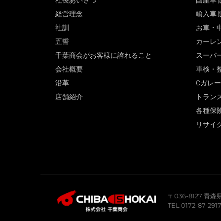
社長あいさつ
国産車 
経営理念
輸入車 
社訓
お車・
五誓
カーレ
千葉商会がお客様に誇れること
スーパ
会社概要
車検・
沿革
Cガレ
店舗紹介
トラン
各種保
リサイ
〒036-8127 
TEL 0172-87-291