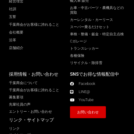
輸入車 販売
経営理念
お車・中古パーツ・農機具などの
社訓
買取
五誓
カーレンタル・カーリース
千葉商会がお客様に誇れること
スーパー乗るだけセット
会社概要
車検・整備・鈑金・特定自主点検
沿革
Cガレージ
店舗紹介
トランスレッカー
各種保険
リサイクル・除排雪
採用情報・お問い合わせ
SNSでお得な情報配信中
千葉商会について
Facebook
千葉商会がお客様に誇れること​
LINE@
募集要項
YouTube
先輩社員の声
エントリー・お問い合わせ
お問い合わせ
リンク・サイトマップ
リンク