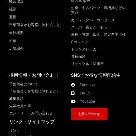
輸入車 販売
経営理念
お車・中古パーツ・農機具などの
社訓
買取
五誓
カーレンタル・カーリース
千葉商会がお客様に誇れること
スーパー乗るだけセット
会社概要
車検・整備・鈑金・特定自主点検
沿革
Cガレージ
店舗紹介
トランスレッカー
各種保険
リサイクル・除排雪
採用情報・お問い合わせ
SNSでお得な情報配信中
千葉商会について
Facebook
千葉商会がお客様に誇れること​
LINE@
募集要項
YouTube
先輩社員の声
エントリー・お問い合わせ
お問い合わせ
リンク・サイトマップ
リンク