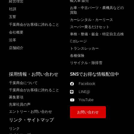
輸入車 販売
経営理念
お車・中古パーツ・農機具などの
社訓
買取
五誓
カーレンタル・カーリース
千葉商会がお客様に誇れること
スーパー乗るだけセット
会社概要
車検・整備・鈑金・特定自主点検
沿革
Cガレージ
店舗紹介
トランスレッカー
各種保険
リサイクル・除排雪
採用情報・お問い合わせ
SNSでお得な情報配信中
千葉商会について
Facebook
千葉商会がお客様に誇れること​
LINE@
募集要項
YouTube
先輩社員の声
エントリー・お問い合わせ
お問い合わせ
リンク・サイトマップ
リンク