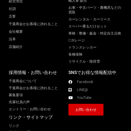
輸入車 販売
経営理念
お車・中古パーツ・農機具などの
社訓
買取
五誓
カーレンタル・カーリース
千葉商会がお客様に誇れること
スーパー乗るだけセット
会社概要
車検・整備・鈑金・特定自主点検
沿革
Cガレージ
店舗紹介
トランスレッカー
各種保険
リサイクル・除排雪
採用情報・お問い合わせ
SNSでお得な情報配信中
千葉商会について
Facebook
千葉商会がお客様に誇れること​
LINE@
募集要項
YouTube
先輩社員の声
エントリー・お問い合わせ
お問い合わせ
リンク・サイトマップ
リンク