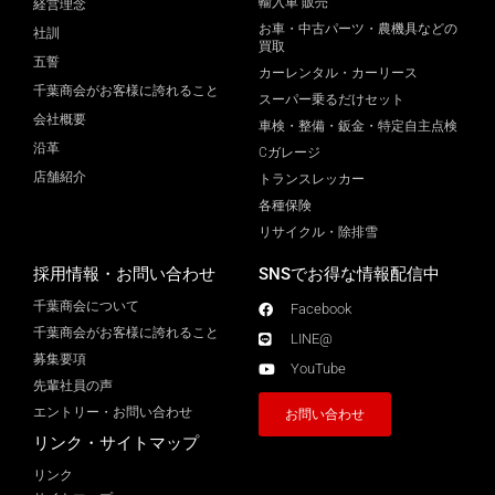
輸入車 販売
経営理念
お車・中古パーツ・農機具などの
社訓
買取
五誓
カーレンタル・カーリース
千葉商会がお客様に誇れること
スーパー乗るだけセット
会社概要
車検・整備・鈑金・特定自主点検
沿革
Cガレージ
店舗紹介
トランスレッカー
各種保険
リサイクル・除排雪
採用情報・お問い合わせ
SNSでお得な情報配信中
千葉商会について
Facebook
千葉商会がお客様に誇れること​
LINE@
募集要項
YouTube
先輩社員の声
エントリー・お問い合わせ
お問い合わせ
リンク・サイトマップ
リンク