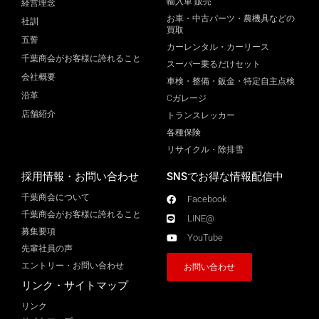
輸入車 販売
経営理念
お車・中古パーツ・農機具などの
社訓
買取
五誓
カーレンタル・カーリース
千葉商会がお客様に誇れること
スーパー乗るだけセット
会社概要
車検・整備・鈑金・特定自主点検
沿革
Cガレージ
店舗紹介
トランスレッカー
各種保険
リサイクル・除排雪
採用情報・お問い合わせ
SNSでお得な情報配信中
千葉商会について
Facebook
千葉商会がお客様に誇れること​
LINE@
募集要項
YouTube
先輩社員の声
エントリー・お問い合わせ
お問い合わせ
リンク・サイトマップ
リンク