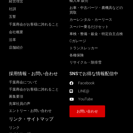
輸入車 販売
経営理念
お車・中古パーツ・農機具などの
社訓
買取
五誓
カーレンタル・カーリース
千葉商会がお客様に誇れること
スーパー乗るだけセット
会社概要
車検・整備・鈑金・特定自主点検
沿革
Cガレージ
店舗紹介
トランスレッカー
各種保険
リサイクル・除排雪
採用情報・お問い合わせ
SNSでお得な情報配信中
千葉商会について
Facebook
千葉商会がお客様に誇れること​
LINE@
募集要項
YouTube
先輩社員の声
エントリー・お問い合わせ
お問い合わせ
リンク・サイトマップ
リンク