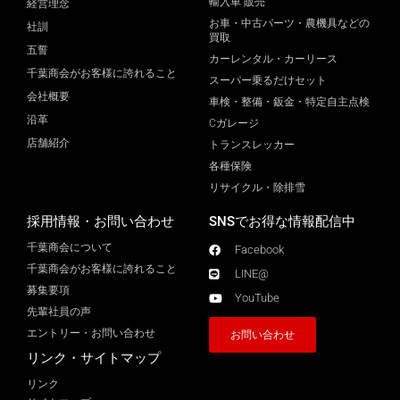
輸入車 販売
経営理念
お車・中古パーツ・農機具などの
社訓
買取
五誓
カーレンタル・カーリース
千葉商会がお客様に誇れること
スーパー乗るだけセット
会社概要
車検・整備・鈑金・特定自主点検
沿革
Cガレージ
店舗紹介
トランスレッカー
各種保険
リサイクル・除排雪
採用情報・お問い合わせ
SNSでお得な情報配信中
千葉商会について
Facebook
千葉商会がお客様に誇れること​
LINE@
募集要項
YouTube
先輩社員の声
エントリー・お問い合わせ
お問い合わせ
リンク・サイトマップ
リンク