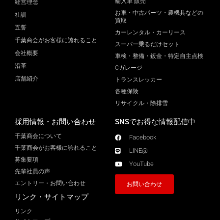
輸入車 販売
経営理念
お車・中古パーツ・農機具などの
社訓
買取
五誓
カーレンタル・カーリース
千葉商会がお客様に誇れること
スーパー乗るだけセット
会社概要
車検・整備・鈑金・特定自主点検
沿革
Cガレージ
店舗紹介
トランスレッカー
各種保険
リサイクル・除排雪
採用情報・お問い合わせ
SNSでお得な情報配信中
千葉商会について
Facebook
千葉商会がお客様に誇れること​
LINE@
募集要項
YouTube
先輩社員の声
エントリー・お問い合わせ
お問い合わせ
リンク・サイトマップ
リンク