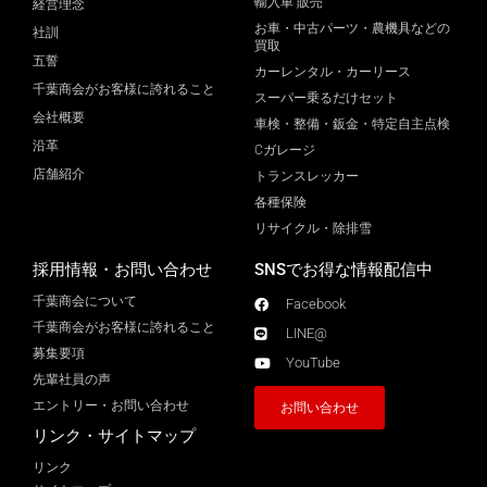
輸入車 販売
経営理念
お車・中古パーツ・農機具などの
社訓
買取
五誓
カーレンタル・カーリース
千葉商会がお客様に誇れること
スーパー乗るだけセット
会社概要
車検・整備・鈑金・特定自主点検
沿革
Cガレージ
店舗紹介
トランスレッカー
各種保険
リサイクル・除排雪
採用情報・お問い合わせ
SNSでお得な情報配信中
千葉商会について
Facebook
千葉商会がお客様に誇れること​
LINE@
募集要項
YouTube
先輩社員の声
エントリー・お問い合わせ
お問い合わせ
リンク・サイトマップ
リンク