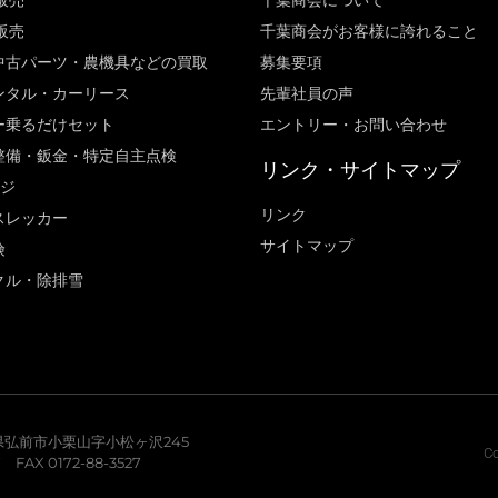
販売
千葉商会について
販売
千葉商会がお客様に誇れること​
中古パーツ・農機具などの買取
募集要項
ンタル・カーリース
先輩社員の声
ー乗るだけセット
エントリー・お問い合わせ
整備・鈑金・特定自主点検
リンク・サイトマップ
ージ
リンク
スレッカー
サイトマップ
険
クル・除排雪
青森県弘前市小栗山字小松ヶ沢245
Co
7 FAX 0172-88-3527