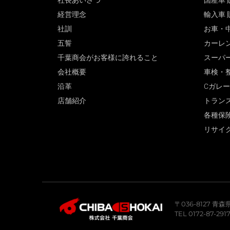
社長あいさつ
国産車 
経営理念
輸入車 
社訓
お車・
五誓
カーレ
千葉商会がお客様に誇れること
スーパ
会社概要
車検・
沿革
Cガレ
店舗紹介
トラン
各種保
リサイ
〒036-8127 
TEL 0172-87-291