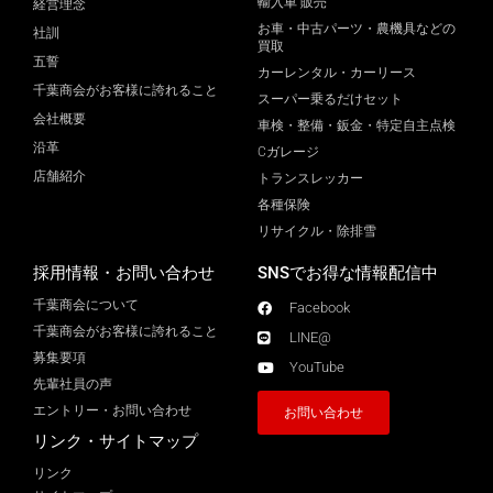
輸入車 販売
経営理念
お車・中古パーツ・農機具などの
社訓
買取
五誓
カーレンタル・カーリース
千葉商会がお客様に誇れること
スーパー乗るだけセット
会社概要
車検・整備・鈑金・特定自主点検
沿革
Cガレージ
店舗紹介
トランスレッカー
各種保険
リサイクル・除排雪
採用情報・お問い合わせ
SNSでお得な情報配信中
千葉商会について
Facebook
千葉商会がお客様に誇れること​
LINE@
募集要項
YouTube
先輩社員の声
エントリー・お問い合わせ
お問い合わせ
リンク・サイトマップ
リンク