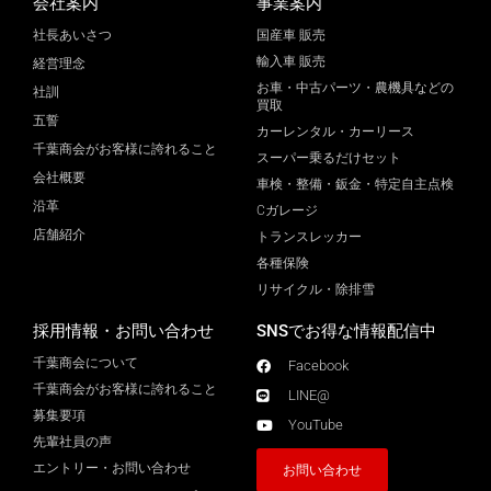
会社案内
事業案内
社長あいさつ
国産車 販売
輸入車 販売
経営理念
お車・中古パーツ・農機具などの
社訓
買取
五誓
カーレンタル・カーリース
千葉商会がお客様に誇れること
スーパー乗るだけセット
会社概要
車検・整備・鈑金・特定自主点検
沿革
Cガレージ
店舗紹介
トランスレッカー
各種保険
リサイクル・除排雪
採用情報・お問い合わせ
SNSでお得な情報配信中
千葉商会について
Facebook
千葉商会がお客様に誇れること​
LINE@
募集要項
YouTube
先輩社員の声
エントリー・お問い合わせ
お問い合わせ