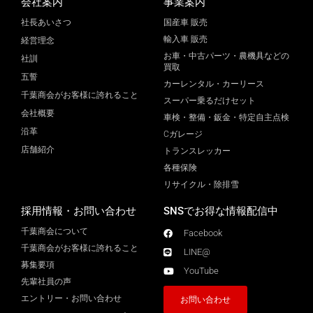
会社案内
事業案内
社長あいさつ
国産車 販売
輸入車 販売
経営理念
お車・中古パーツ・農機具などの
社訓
買取
五誓
カーレンタル・カーリース
千葉商会がお客様に誇れること
スーパー乗るだけセット
会社概要
車検・整備・鈑金・特定自主点検
沿革
Cガレージ
店舗紹介
トランスレッカー
各種保険
リサイクル・除排雪
採用情報・お問い合わせ
SNSでお得な情報配信中
千葉商会について
Facebook
千葉商会がお客様に誇れること​
LINE@
募集要項
YouTube
先輩社員の声
エントリー・お問い合わせ
お問い合わせ