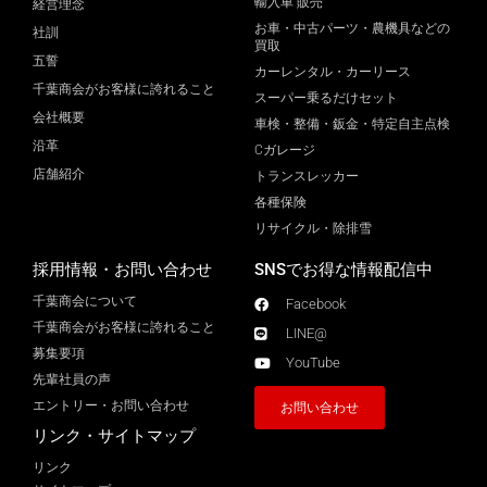
輸入車 販売
経営理念
お車・中古パーツ・農機具などの
社訓
買取
五誓
カーレンタル・カーリース
千葉商会がお客様に誇れること
スーパー乗るだけセット
会社概要
車検・整備・鈑金・特定自主点検
沿革
Cガレージ
店舗紹介
トランスレッカー
各種保険
リサイクル・除排雪
採用情報・お問い合わせ
SNSでお得な情報配信中
千葉商会について
Facebook
千葉商会がお客様に誇れること​
LINE@
募集要項
YouTube
先輩社員の声
エントリー・お問い合わせ
お問い合わせ
リンク・サイトマップ
リンク