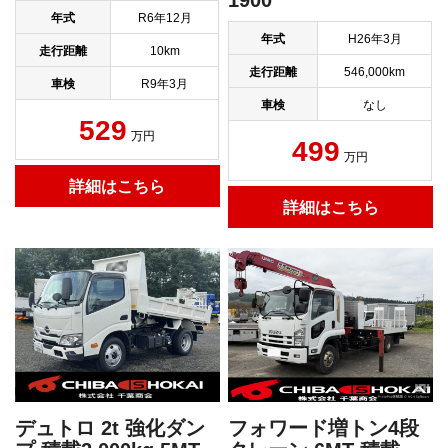
1900
年式
R6年12月
年式
H26年3月
走行距離
10km
走行距離
546,000km
車検
R9年3月
車検
なし
529
万円
499
万円
詳細はこちら
詳細はこちら
デュトロ 2t 強化ダン
フォワード増トン4段