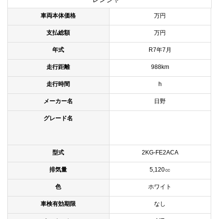
車両本体価格
万円
支払総額
万円
年式
R7年7月
走行距離
988km
走行時間
h
メーカー名
日野
グレード名
型式
2KG-FE2ACA
排気量
5,120㏄
色
ホワイト
車検有効期限
なし