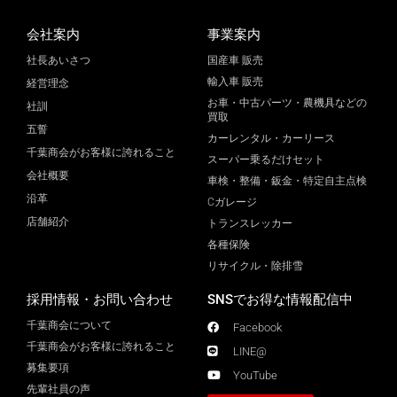
会社案内
事業案内
社長あいさつ
国産車 販売
輸入車 販売
経営理念
お車・中古パーツ・農機具などの
社訓
買取
五誓
カーレンタル・カーリース
千葉商会がお客様に誇れること
スーパー乗るだけセット
会社概要
車検・整備・鈑金・特定自主点検
沿革
Cガレージ
店舗紹介
トランスレッカー
各種保険
リサイクル・除排雪
採用情報・お問い合わせ
SNSでお得な情報配信中
千葉商会について
Facebook
千葉商会がお客様に誇れること​
LINE@
募集要項
YouTube
先輩社員の声