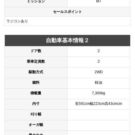
ミッション
MT
セールスポイント
ラジコンあり
自動車基本情報２
ドア数
2
乗車定員数
2
駆動方式
2WD
燃料
軽油
積載量
7,300kg
内寸
長591cm幅223cm高43cmcm
刈り幅
オーガ幅