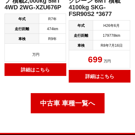
プ 積載2,000kg 5MT
クレーン 6MT 積載
4WD 2WG-XZU676P
4100kg SKG-
FSR90S2 *3677
年式
R7年
年式
H26年6月
走行距離
474km
走行距離
179778km
車検
R9年
車検
R8年7月16日
万円
699
万円
詳細はこちら
詳細はこちら
中古車 車種一覧へ