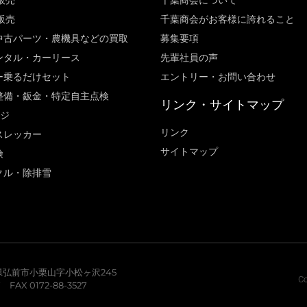
販売
千葉商会について
販売
千葉商会がお客様に誇れること​
中古パーツ・農機具などの買取
募集要項
ンタル・カーリース
先輩社員の声
ー乗るだけセット
エントリー・お問い合わせ
整備・鈑金・特定自主点検
リンク・サイトマップ
ージ
リンク
スレッカー
サイトマップ
険
クル・除排雪
青森県弘前市小栗山字小松ヶ沢245
Co
7 FAX 0172-88-3527