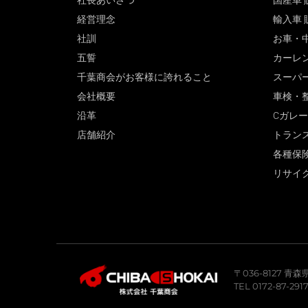
社長あいさつ
国産車 
経営理念
輸入車 
社訓
お車・
五誓
カーレ
千葉商会がお客様に誇れること
スーパ
会社概要
車検・
沿革
Cガレ
店舗紹介
トラン
各種保
リサイ
〒036-8127 
TEL 0172-87-291