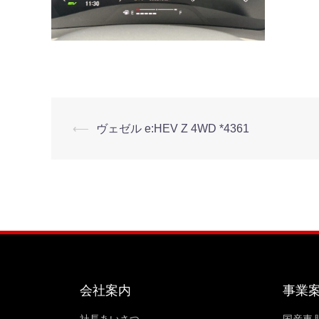
⟵
ヴェゼル e:HEV Z 4WD *4361
会社案内
事業