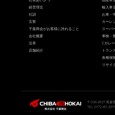
社長あいさつ
国産車 
経営理念
輸入車 
社訓
お車・
五誓
カーレ
千葉商会がお客様に誇れること
スーパ
会社概要
車検・
沿革
Cガレ
店舗紹介
トラン
各種保
リサイ
〒036-8127 
TEL 0172-87-291