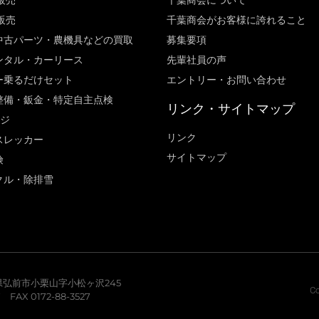
販売
千葉商会について
販売
千葉商会がお客様に誇れること​
中古パーツ・農機具などの買取
募集要項
ンタル・カーリース
先輩社員の声
ー乗るだけセット
エントリー・お問い合わせ
整備・鈑金・特定自主点検
リンク・サイトマップ
ージ
リンク
スレッカー
サイトマップ
険
クル・除排雪
青森県弘前市小栗山字小松ヶ沢245
Co
7 FAX 0172-88-3527