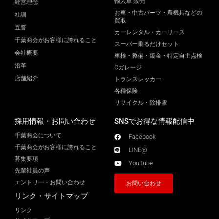
輸入車 販売
経営理念
お車・中古パーツ・農機具などの
社訓
買取
五誓
カーレンタル・カーリース
千葉商会がお客様に誇れること
スーパー乗るだけセット
会社概要
車検・整備・鈑金・特定自主点検
沿革
Cガレージ
店舗紹介
トランスレッカー
各種保険
リサイクル・除排雪
採用情報・お問い合わせ
SNSでお得な情報配信中
千葉商会について
Facebook
千葉商会がお客様に誇れること​
LINE@
募集要項
YouTube
先輩社員の声
エントリー・お問い合わせ
お問い合わせ
リンク・サイトマップ
リンク