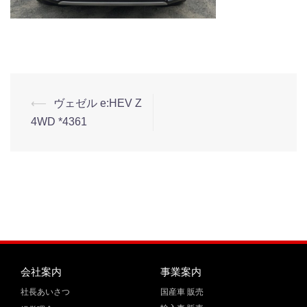
⟵
ヴェゼル e:HEV Z
4WD *4361
会社案内
事業案内
社長あいさつ
国産車 販売