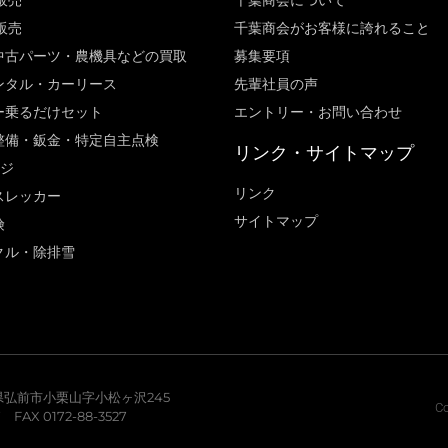
販売
千葉商会について
販売
千葉商会がお客様に誇れること​
中古パーツ・農機具などの買取
募集要項
ンタル・カーリース
先輩社員の声
ー乗るだけセット
エントリー・お問い合わせ
整備・鈑金・特定自主点検
リンク・サイトマップ
ージ
リンク
スレッカー
サイトマップ
険
クル・除排雪
青森県弘前市小栗山字小松ヶ沢245
Co
7 FAX 0172-88-3527