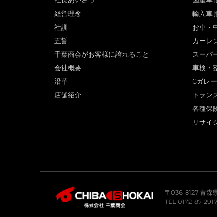
社長あいさつ
国産車 
経営理念
輸入車 
社訓
お車・
五誓
カーレ
千葉商会がお客様に誇れること
スーパ
会社概要
車検・
沿革
Cガレ
店舗紹介
トラン
各種保
リサイ
〒036-8127 
TEL 0172-87-291