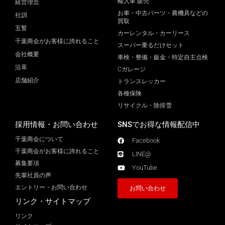
輸入車 販売
経営理念
お車・中古パーツ・農機具などの
社訓
買取
五誓
カーレンタル・カーリース
千葉商会がお客様に誇れること
スーパー乗るだけセット
会社概要
車検・整備・鈑金・特定自主点検
沿革
Cガレージ
店舗紹介
トランスレッカー
各種保険
リサイクル・除排雪
採用情報・お問い合わせ
SNSでお得な情報配信中
千葉商会について
Facebook
千葉商会がお客様に誇れること​
LINE@
募集要項
YouTube
先輩社員の声
エントリー・お問い合わせ
お問い合わせ
リンク・サイトマップ
リンク