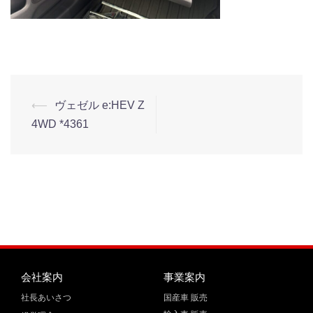
⟵
ヴェゼル e:HEV Z
4WD *4361
会社案内
事業案内
社長あいさつ
国産車 販売