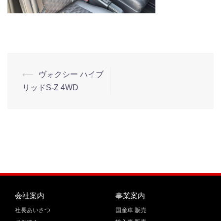
⟵
ヴォクシー ハイブ
リッドS-Z 4WD
会社案内
事業案内
社長あいさつ
国産車 販売