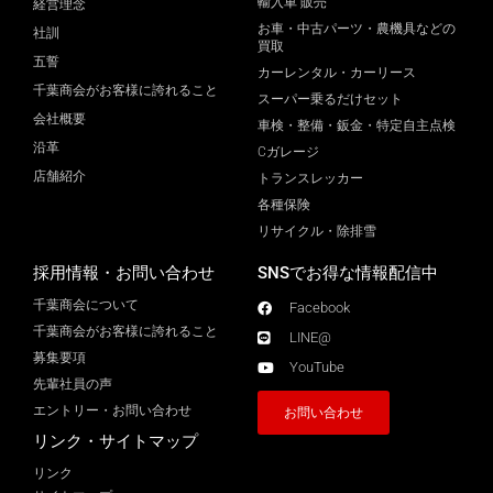
輸入車 販売
経営理念
お車・中古パーツ・農機具などの
社訓
買取
五誓
カーレンタル・カーリース
千葉商会がお客様に誇れること
スーパー乗るだけセット
会社概要
車検・整備・鈑金・特定自主点検
沿革
Cガレージ
店舗紹介
トランスレッカー
各種保険
リサイクル・除排雪
採用情報・お問い合わせ
SNSでお得な情報配信中
千葉商会について
Facebook
千葉商会がお客様に誇れること​
LINE@
募集要項
YouTube
先輩社員の声
エントリー・お問い合わせ
お問い合わせ
リンク・サイトマップ
リンク