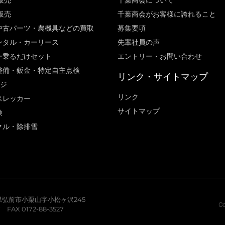
販売
千葉商会について
販売
千葉商会がお客様に誇れること​
中古パーツ・農機具などの買取
募集要項
ンタル・カーリース
先輩社員の声
ー乗るだけセット
エントリー・お問い合わせ
整備・鈑金・特定自主点検
リンク・サイトマップ
ージ
リンク
スレッカー
サイトマップ
険
クル・除排雪
青森県弘前市小栗山字小松ヶ沢245
Co
7 FAX 0172-88-3527