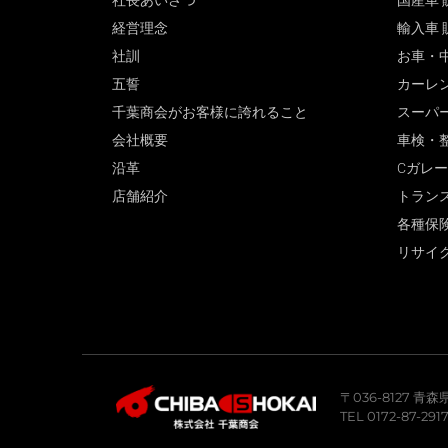
社長あいさつ
国産車 
経営理念
輸入車 
社訓
お車・
五誓
カーレ
千葉商会がお客様に誇れること
スーパ
会社概要
車検・
沿革
Cガレ
店舗紹介
トラン
各種保
リサイ
〒036-8127 
TEL 0172-87-291