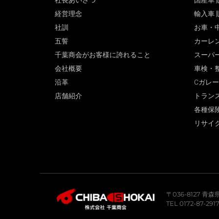
社長あいさつ
国産車 
経営理念
輸入車 
社訓
お車・
五誓
カーレ
千葉商会がお客様に誇れること
スーパ
会社概要
車検・
沿革
Cガレ
店舗紹介
トラン
各種保
リサイ
〒036-8127 
TEL 0172-87-291