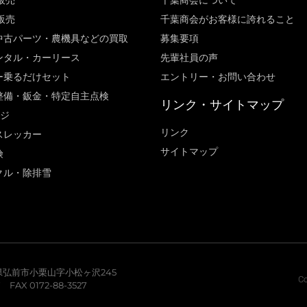
販売
千葉商会について
販売
千葉商会がお客様に誇れること​
中古パーツ・農機具などの買取
募集要項
ンタル・カーリース
先輩社員の声
ー乗るだけセット
エントリー・お問い合わせ
整備・鈑金・特定自主点検
リンク・サイトマップ
ージ
リンク
スレッカー
サイトマップ
険
クル・除排雪
青森県弘前市小栗山字小松ヶ沢245
Co
7 FAX 0172-88-3527