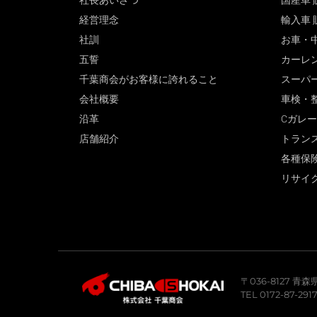
社長あいさつ
国産車 
経営理念
輸入車 
社訓
お車・
五誓
カーレ
千葉商会がお客様に誇れること
スーパ
会社概要
車検・
沿革
Cガレ
店舗紹介
トラン
各種保
リサイ
〒036-8127 
TEL 0172-87-291