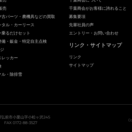
販売
千葉商会について
販売
千葉商会がお客様に誇れること​
中古パーツ・農機具などの買取
募集要項
ンタル・カーリース
先輩社員の声
ー乗るだけセット
エントリー・お問い合わせ
整備・鈑金・特定自主点検
リンク・サイトマップ
ージ
リンク
スレッカー
サイトマップ
険
クル・除排雪
青森県弘前市小栗山字小松ヶ沢245
Co
7 FAX 0172-88-3527