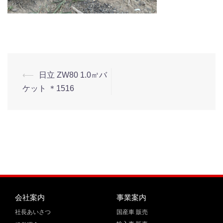
⟵
日立 ZW80 1.0㎥バ
ケット ＊1516
会社案内
事業案内
社長あいさつ
国産車 販売