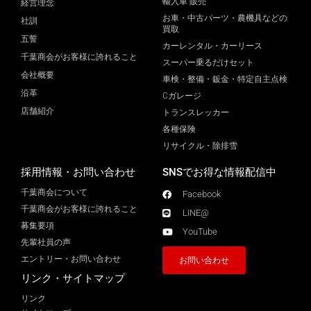
輸入車 販売
経営理念
お車・中古パーツ・農機具などの
社訓
買取
五誓
カーレンタル・カーリース
千葉商会がお客様に誇れること
スーパー乗るだけセット
会社概要
車検・整備・鈑金・特定自主点検
沿革
Cガレージ
店舗紹介
トランスレッカー
各種保険
リサイクル・除排雪
採用情報・お問い合わせ
SNSでお得な情報配信中
千葉商会について
Facebook
千葉商会がお客様に誇れること​
LINE@
募集要項
YouTube
先輩社員の声
エントリー・お問い合わせ
お問い合わせ
リンク・サイトマップ
リンク