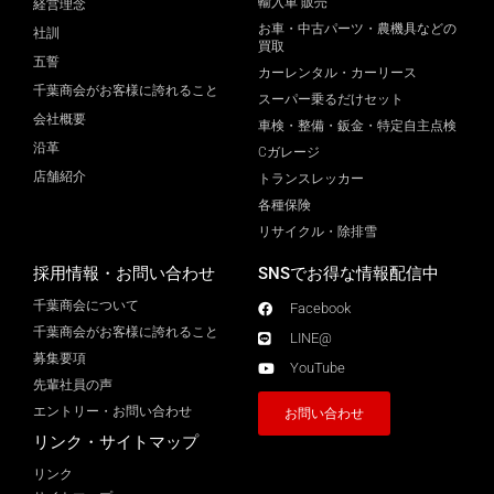
輸入車 販売
経営理念
お車・中古パーツ・農機具などの
社訓
買取
五誓
カーレンタル・カーリース
千葉商会がお客様に誇れること
スーパー乗るだけセット
会社概要
車検・整備・鈑金・特定自主点検
沿革
Cガレージ
店舗紹介
トランスレッカー
各種保険
リサイクル・除排雪
採用情報・お問い合わせ
SNSでお得な情報配信中
千葉商会について
Facebook
千葉商会がお客様に誇れること​
LINE@
募集要項
YouTube
先輩社員の声
エントリー・お問い合わせ
お問い合わせ
リンク・サイトマップ
リンク