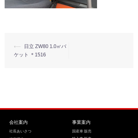
⟵
日立 ZW80 1.0㎥バ
ケット ＊1516
会社案内
事業案内
社長あいさつ
国産車 販売