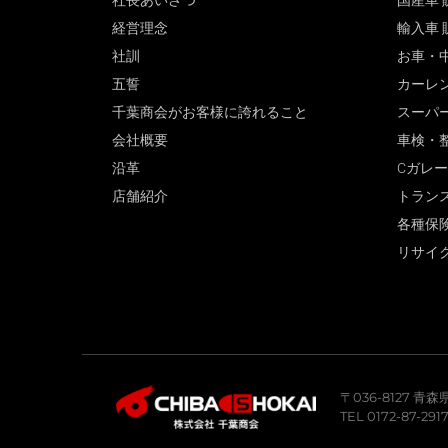
社長あいさつ
国産車 
経営理念
輸入車 
社訓
お車・
五誓
カーレ
千葉商会がお客様に誇れること
スーパ
会社概要
車検・
沿革
Cガレ
店舗紹介
トラン
各種保
リサイ
〒036-8127 
TEL 0172-87-291