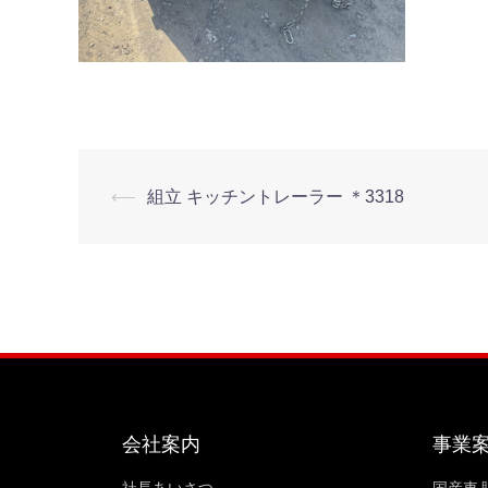
⟵
組立 キッチントレーラー ＊3318
会社案内
事業