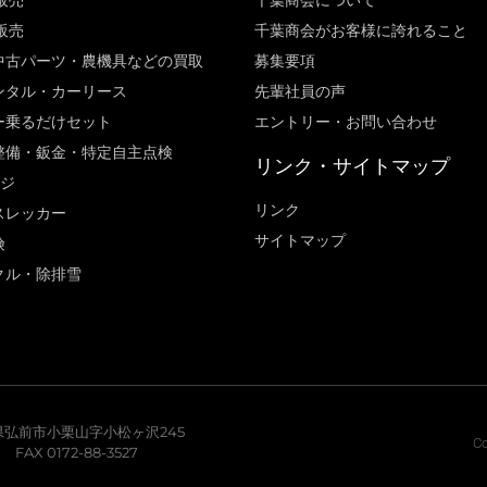
販売
千葉商会について
販売
千葉商会がお客様に誇れること​
中古パーツ・農機具などの買取
募集要項
ンタル・カーリース
先輩社員の声
ー乗るだけセット
エントリー・お問い合わせ
整備・鈑金・特定自主点検
リンク・サイトマップ
ージ
リンク
スレッカー
サイトマップ
険
クル・除排雪
青森県弘前市小栗山字小松ヶ沢245
Co
7 FAX 0172-88-3527