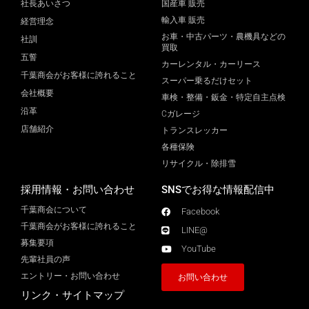
社長あいさつ
国産車 販売
輸入車 販売
経営理念
お車・中古パーツ・農機具などの
社訓
買取
五誓
カーレンタル・カーリース
千葉商会がお客様に誇れること
スーパー乗るだけセット
会社概要
車検・整備・鈑金・特定自主点検
沿革
Cガレージ
店舗紹介
トランスレッカー
各種保険
リサイクル・除排雪
採用情報・お問い合わせ
SNSでお得な情報配信中
千葉商会について
Facebook
千葉商会がお客様に誇れること​
LINE@
募集要項
YouTube
先輩社員の声
エントリー・お問い合わせ
お問い合わせ
リンク・サイトマップ