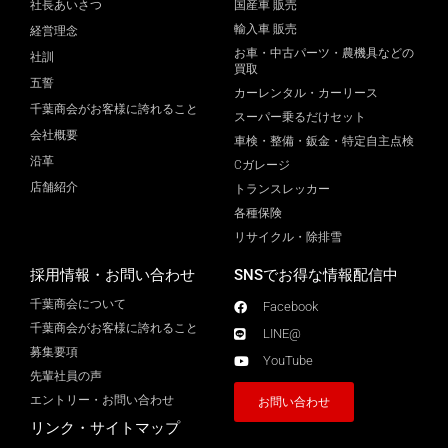
社長あいさつ
国産車 販売
輸入車 販売
経営理念
お車・中古パーツ・農機具などの
社訓
買取
五誓
カーレンタル・カーリース
千葉商会がお客様に誇れること
スーパー乗るだけセット
会社概要
車検・整備・鈑金・特定自主点検
沿革
Cガレージ
店舗紹介
トランスレッカー
各種保険
リサイクル・除排雪
採用情報・お問い合わせ
SNSでお得な情報配信中
千葉商会について
Facebook
千葉商会がお客様に誇れること​
LINE@
募集要項
YouTube
先輩社員の声
エントリー・お問い合わせ
お問い合わせ
リンク・サイトマップ