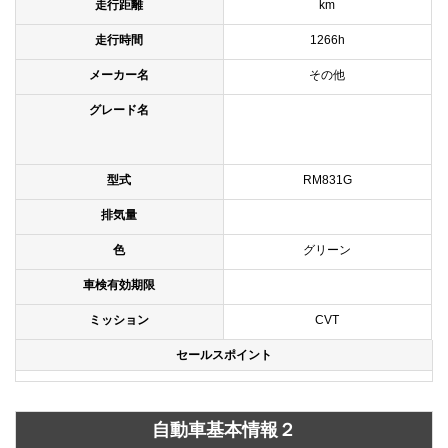
走行距離
km
走行時間
1266h
メーカー名
その他
グレード名
型式
RM831G
排気量
色
グリーン
車検有効期限
ミッション
CVT
セールスポイント
自動車基本情報２