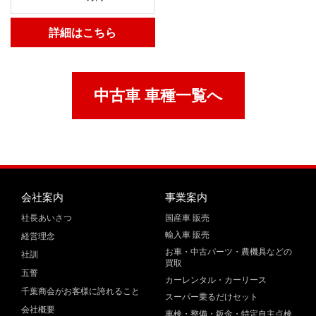
詳細はこちら
中古車 車種一覧へ
会社案内
事業案内
社長あいさつ
国産車 販売
輸入車 販売
経営理念
お車・中古パーツ・農機具などの
社訓
買取
五誓
カーレンタル・カーリース
千葉商会がお客様に誇れること
スーパー乗るだけセット
会社概要
車検・整備・鈑金・特定自主点検