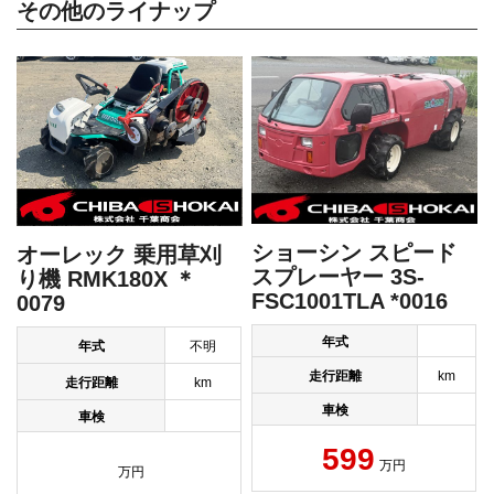
その他のライナップ
ショーシン スピード
オーレック 乗用草刈
スプレーヤー 3S-
り機 RMK180X ＊
FSC1001TLA *0016
0079
年式
年式
不明
走行距離
km
走行距離
km
車検
車検
599
万円
万円