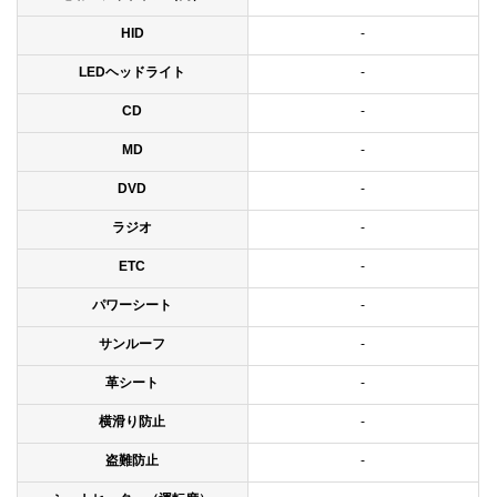
HID
-
LEDヘッドライト
-
CD
-
MD
-
DVD
-
ラジオ
-
ETC
-
パワーシート
-
サンルーフ
-
革シート
-
横滑り防止
-
盗難防止
-