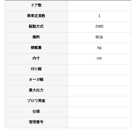
ドア数
乗車定員数
1
駆動方式
2WD
燃料
軽油
積載量
kg
内寸
cm
刈り幅
オーガ幅
最大出力
ブロワ周速
仕様
管理番号