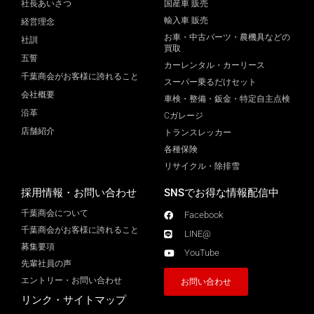
社長あいさつ
国産車 販売
輸入車 販売
経営理念
お車・中古パーツ・農機具などの
社訓
買取
五誓
カーレンタル・カーリース
千葉商会がお客様に誇れること
スーパー乗るだけセット
会社概要
車検・整備・鈑金・特定自主点検
沿革
Cガレージ
店舗紹介
トランスレッカー
各種保険
リサイクル・除排雪
採用情報・お問い合わせ
SNSでお得な情報配信中
千葉商会について
Facebook
千葉商会がお客様に誇れること​
LINE@
募集要項
YouTube
先輩社員の声
エントリー・お問い合わせ
お問い合わせ
リンク・サイトマップ