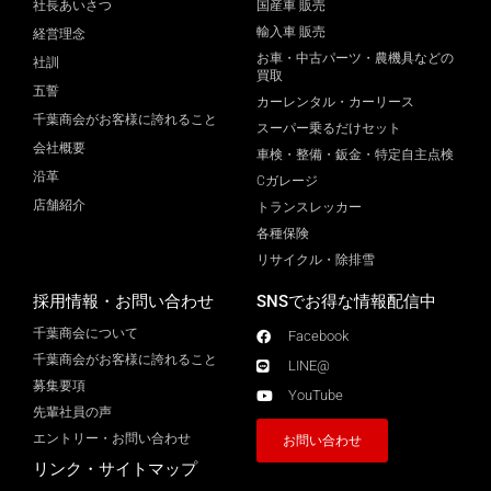
社長あいさつ
国産車 販売
輸入車 販売
経営理念
お車・中古パーツ・農機具などの
社訓
買取
五誓
カーレンタル・カーリース
千葉商会がお客様に誇れること
スーパー乗るだけセット
会社概要
車検・整備・鈑金・特定自主点検
沿革
Cガレージ
店舗紹介
トランスレッカー
各種保険
リサイクル・除排雪
採用情報・お問い合わせ
SNSでお得な情報配信中
千葉商会について
Facebook
千葉商会がお客様に誇れること​
LINE@
募集要項
YouTube
先輩社員の声
エントリー・お問い合わせ
お問い合わせ
リンク・サイトマップ