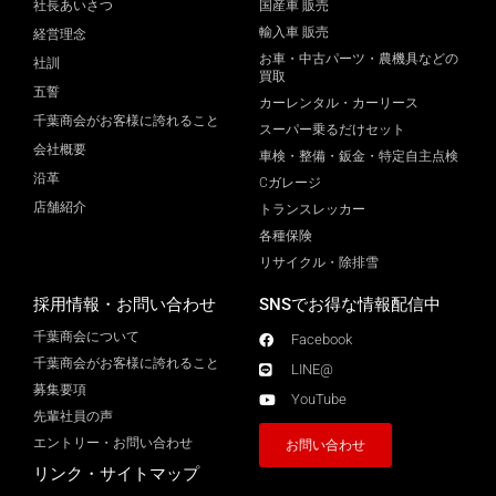
社長あいさつ
国産車 販売
輸入車 販売
経営理念
お車・中古パーツ・農機具などの
社訓
買取
五誓
カーレンタル・カーリース
千葉商会がお客様に誇れること
スーパー乗るだけセット
会社概要
車検・整備・鈑金・特定自主点検
沿革
Cガレージ
店舗紹介
トランスレッカー
各種保険
リサイクル・除排雪
採用情報・お問い合わせ
SNSでお得な情報配信中
千葉商会について
Facebook
千葉商会がお客様に誇れること​
LINE@
募集要項
YouTube
先輩社員の声
エントリー・お問い合わせ
お問い合わせ
リンク・サイトマップ