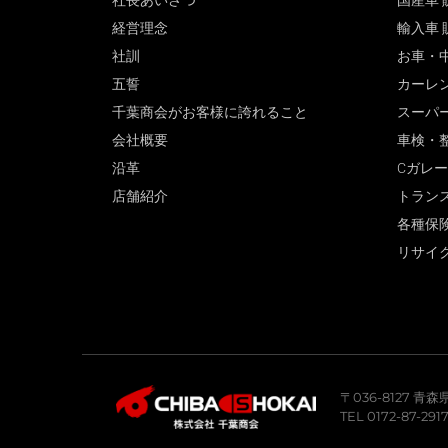
社長あいさつ
国産車 
経営理念
輸入車 
社訓
お車・
五誓
カーレ
千葉商会がお客様に誇れること
スーパ
会社概要
車検・
沿革
Cガレ
店舗紹介
トラン
各種保
リサイ
〒036-8127 
TEL 0172-87-291