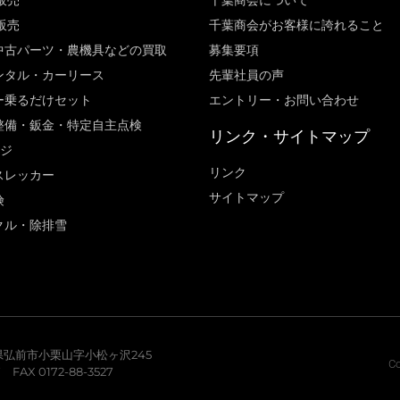
販売
千葉商会について
販売
千葉商会がお客様に誇れること​
中古パーツ・農機具などの買取
募集要項
ンタル・カーリース
先輩社員の声
ー乗るだけセット
エントリー・お問い合わせ
整備・鈑金・特定自主点検
リンク・サイトマップ
ージ
リンク
スレッカー
サイトマップ
険
クル・除排雪
青森県弘前市小栗山字小松ヶ沢245
Co
7 FAX 0172-88-3527